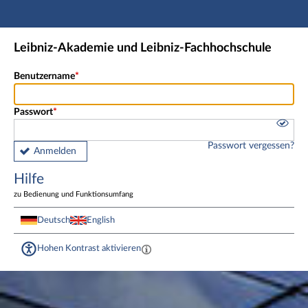
Hauptnavigation
Fußzeile
Leibniz-Akademie und Leibniz-Fachhochschule
Benutzername
Passwort
Passwort vergessen?
Anmelden
Hilfe
zu Bedienung und Funktionsumfang
Deutsch
English
Hohen Kontrast aktivieren