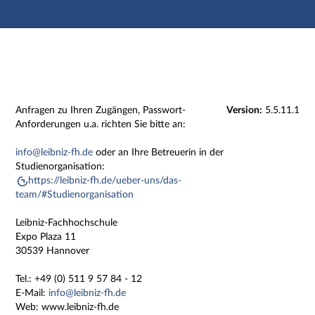
Hauptnavigation
Zweite Navigationsebene
Dritte Navigationsebene
Hauptinhalt
Fußzeile
Impressum
Anfragen zu Ihren Zugängen, Passwort-
Version:
5.5.11.1
Anforderungen u.a. richten Sie bitte an:
info@leibniz-fh.de
oder an Ihre Betreuerin in der
Studienorganisation:
https://leibniz-fh.de/ueber-uns/das-
team/#Studienorganisation
Leibniz-Fachhochschule
Expo Plaza 11
30539 Hannover
Tel.: +49 (0) 511 9 57 84 - 12
E-Mail:
info@leibniz-fh.de
Web: www.leibniz-fh.de