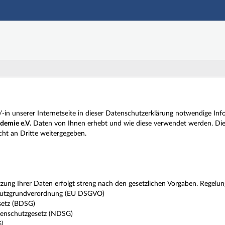
Hauptnavigation
Zweite Navigationsebene
Dritte Navigationsebene
Hauptinhalt
Fußzeile
er/-in unserer Internetseite in dieser Datenschutzerklärung notwendige
demie e.V.
Daten von Ihnen erhebt und wie diese verwendet werden. Di
ht an Dritte weitergegeben.
ung Ihrer Daten erfolgt streng nach den gesetzlichen Vorgaben. Regelung
hutzgrundverordnung (EU DSGVO)
setz (BDSG)
tenschutzgesetz (NDSG)
G)