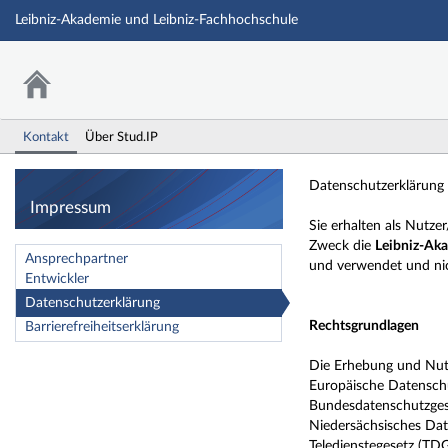
Leibniz-Akademie und Leibniz-Fachhochschule
Kontakt
Über Stud.IP
Impressum
Datenschutzerklärung
Impressum
Sie erhalten als Nutz
Zweck die
Leibniz-Aka
Ansprechpartner
und verwendet und nic
Entwickler
Datenschutzerklärung
Rechtsgrundlagen
Barrierefreiheitserklärung
Die Erhebung und Nutz
Europäische Datensc
Bundesdatenschutzge
Niedersächsisches Da
Teledienstegesetz (TD