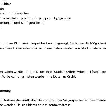
 Blubber
hten
ge und Stundenpläne
hrveranstaltungen, Studiengruppen, Orgagremien
stellungen und Konfigurationen
n]
it Ihrem Klarnamen gespeichert und angezeigt. Sie haben die Möglichkeit
n diese Daten sehen dürfen. Diese Daten werden von Stud.IP intern vers
n
 Daten werden für die Dauer Ihres Studiums/Ihrer Arbeit bei [Beitreiber
en Aufbewahrungsfristen werden Ihre Daten gelöscht.
perrung
t auf Anfrage Auskunft über die von uns über Sie gespeicherten perso
te wenden Sie sich hierzu an o.g. Kontaktadresse.