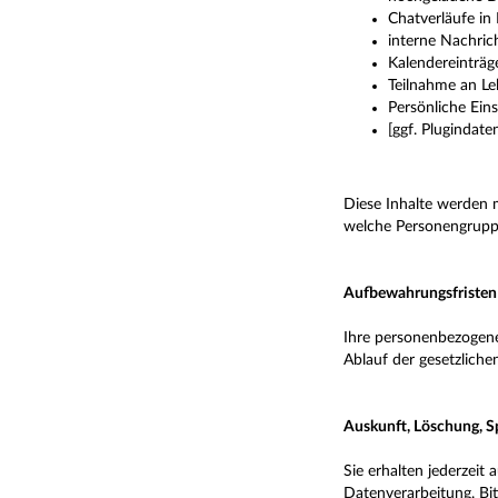
Chatverläufe in
interne Nachric
Kalendereinträ
Teilnahme an Le
Persönliche Ein
[ggf. Plugindate
Diese Inhalte werden m
welche Personengruppe
Aufbewahrungsfriste
Ihre personenbezogenen
Ablauf der gesetzlich
Auskunft, Löschung, S
Sie erhalten jederzei
Datenverarbeitung. Bit