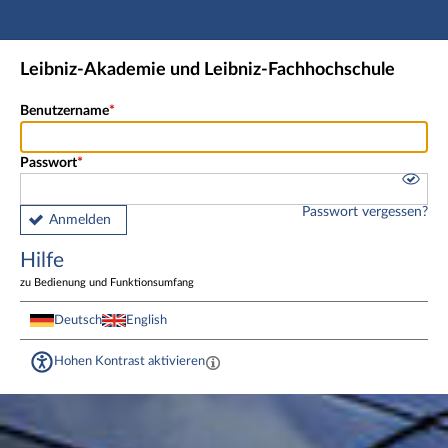
Hauptnavigation
Fußzeile
Leibniz-Akademie und Leibniz-Fachhochschule
Benutzername
Passwort
Passwort vergessen?
Anmelden
Hilfe
zu Bedienung und Funktionsumfang
Deutsch
English
Hohen Kontrast aktivieren